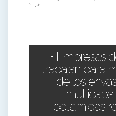
Seguir...
• Empresas de
trabajan para m
de los envas
multicapa
poliamidas re