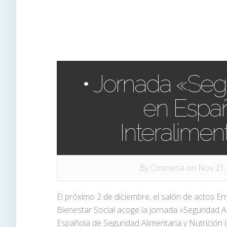
• Jornada «Seg
en Espa
Interalimen
By
Cosmesa
on Nov 21,
El próximo 2 de diciembre, el salón de actos E
Bienestar Social acoge la jornada «Seguridad A
Española de Seguridad Alimentaria y Nutrición 