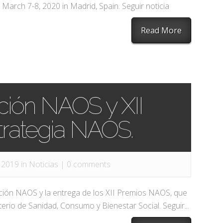
 March 7-8, 2020 in Madrid, Spain. Seguir noticia
Read More
nción NAOS y XII
trategia NAOS.
 2019 in
Noticias
|
0 comments
ción NAOS y la entrega de los XII Premios NAOS, que
erio de Sanidad, Consumo y Bienestar Social. Seguir...