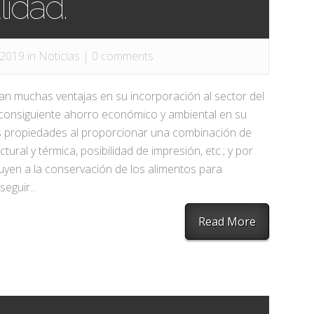
lidad.
 2019 in
Noticias
|
0 comments
an muchas ventajas en su incorporación al sector del
 consiguiente ahorro económico y ambiental en su
sus propiedades al proporcionar una combinación de
tural y térmica, posibilidad de impresión, etc.; y por
yen a la conservación de los alimentos para
eguir...
Read More