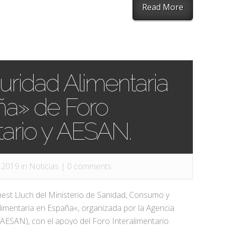
Read More
uridad Alimentaria
ña» de Foro
tario y AESAN.
 2019 in
Noticias
|
0 comments
rnest Lluch del Ministerio de Sanidad, Consumo y
limentaria en España«, organizada por la Agencia
(AESAN), con el apoyo del Foro Interalimentario.