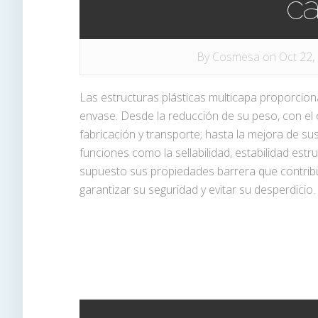
ca
By
Cosmesa
on Oct 22,
Las estructuras plásticas multicapa proporcion
envase. Desde la reducción de su peso, con el
fabricación y transporte; hasta la mejora de 
funciones como la sellabilidad, estabilidad estruc
supuesto sus propiedades barrera que contribu
garantizar su seguridad y evitar su desperdicio. s