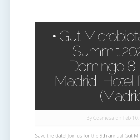
• Gut Microbiot
Summit 202
Domingo 8 
Madrid, Hotel
(Madri
By
Cosmesa
on Feb 10,
Save the date! Join us for the 9th annual Gut M