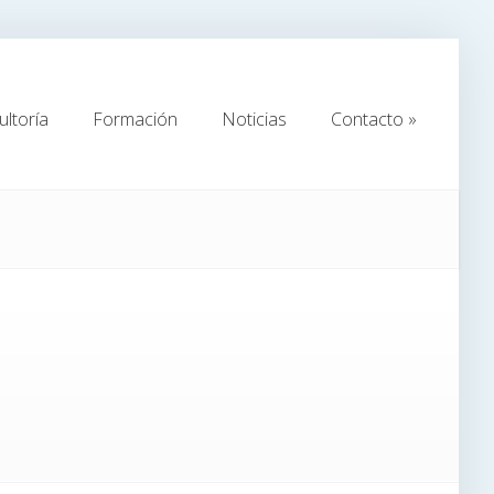
ltoría
Formación
Noticias
Contacto
»
ltoría
Formación
Noticias
Contacto
»