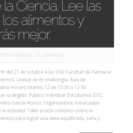
a Ciencia. Lee las
 los alimentos y
ás mejor.
2019 in
Noticias
|
0 comments
tir del 21 de octubre a las 9:00 Facultad de Farmacia
imentos. Unidad de Bromatología. Aula de
adrid Horario Martes 12 de 10:30 a 12:30
ue va dirigido: Público Individual: Estudiantes ESO,
jandra García Alonso, Organizadora; Inmaculada
a actividad: Taller práctico-teórico sobre la
mentos para lograr una dieta equilibrada, sana y