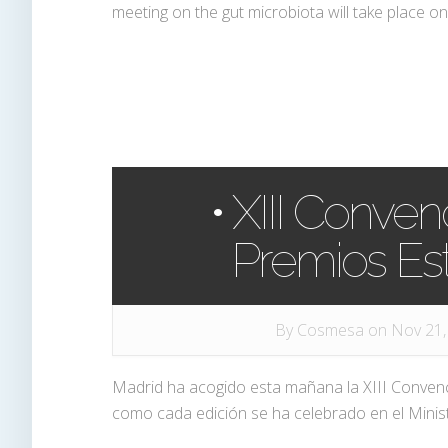
meeting on the gut microbiota will take place on
• XIII Conve
Premios Es
By
Cosmesa
on Nov 21,
Madrid ha acogido esta mañana la XIII Conven
como cada edición se ha celebrado en el Minist