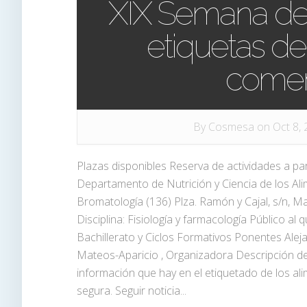
XIX Semana de l
etiquetas de
comer
By
Cosmesa
on Oct 8, 
Plazas disponibles Reserva de actividades a par
Departamento de Nutrición y Ciencia de los Al
Bromatología (136) Plza. Ramón y Cajal, s/n, M
Disciplina: Fisiología y farmacología Público al q
Bachillerato y Ciclos Formativos Ponentes Ale
Mateos-Aparicio , Organizadora Descripción de l
información que hay en el etiquetado de los ali
segura. Seguir noticia...