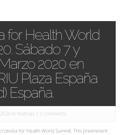
a for Health World
0. Sábado 7 y
Marzo 2020 en
 RIU Plaza España
d) España.
 2020 in
Noticias
|
0 comments
icrobiota for Health World Summit. This preeminent